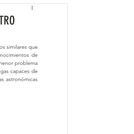
STRO
nocimientos de 
 menor problema 
gas capaces de 
as astronómicas 