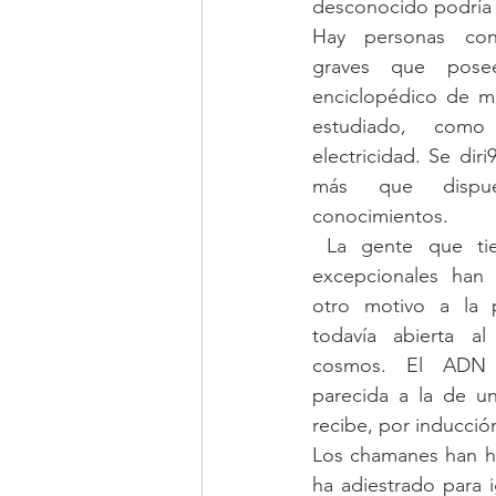
desconocido podría 
Hay personas con 
graves que posee
enciclopédico de m
estudiado, com
electricidad. Se diri
más que dispues
conocimientos.
 La gente que tiene esas capacidades 
excepcionales han
otro motivo a la p
todavía abierta al
cosmos. El ADN 
parecida a la de un
recibe, por inducció
Los chamanes han he
ha adiestrado para 