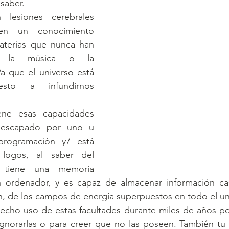
saber. 
lesiones cerebrales 
n un conocimiento 
aterias que nunca han 
o la música o la 
9a que el universo está 
to a infundirnos 
 escapado por uno u 
rogramación y7 está 
 logos, al saber del 
tiene una memoria 
 ordenador, y es capaz de almacenar información casi
n, de los campos de energía superpuestos en todo el un
cho uso de estas facultades durante miles de años por
ignorarlas o para creer que no las poseen. También tu 