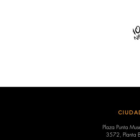
CIUDA
Plaza Punta Muse
3572, Planta B