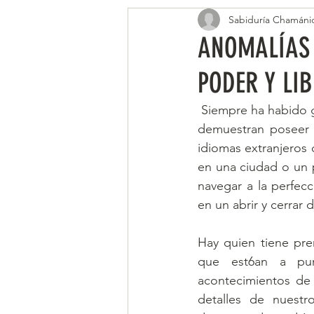
Sabiduría Chamáni
ANOMALÍAS 
PODER Y LI
 Siempre ha habido gente excepcional, genios, gente prodigiosa y otros casos similares que 
demuestran poseer c
idiomas extranjeros
en una ciudad o un 
navegar a la perfec
en un abrir y cerrar
Hay quien tiene pr
que est6an a pun
acontecimientos de
detalles de nuestr