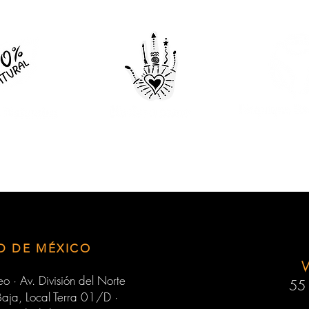
D DE MÉXICO
o · Av. División del Norte
55
aja, Local Terra 01/D ·