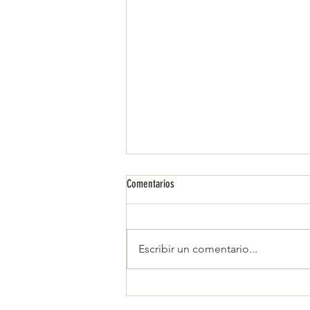
Comentarios
Escribir un comentario...
La fuerza transformadora de la
primavera