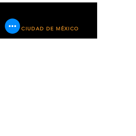
CIUDAD DE MÉXICO
Plaza Punta Museo · Av. División del Norte
3572, Planta Baja, Local Terra 01/D ·
Coyoacán, Ciudad de México
HORARIODE SERVICIO
Lunes - Viernes de 9:30 am a 6:00 pm
WhatsApp
55 6787 3955
Email:
ventas@sabiduriachamanica.com
Suscríbete para recibir novedades
exclusivas