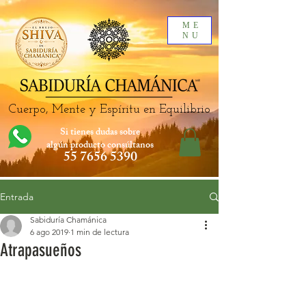
ME
NU
Cuerpo, Mente y Espíritu en Equilibrio
Si tienes dudas sobre
algún producto
consúltanos
55 7656 5390
Entrada
Sabiduría Chamánica
6 ago 2019
1 min de lectura
Atrapasueños