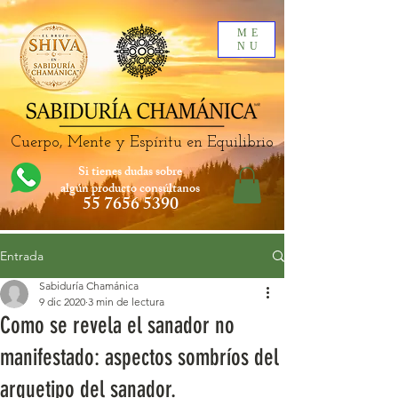
ME
NU
Cuerpo, Mente y Espíritu en Equilibrio
Si tienes dudas sobre
algún producto
consúltanos
55 7656 5390
Entrada
Sabiduría Chamánica
9 dic 2020
3 min de lectura
Como se revela el sanador no
manifestado: aspectos sombríos del
arquetipo del sanador.