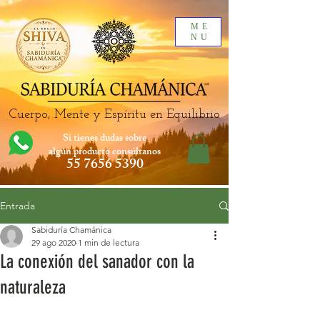
ME
NU
Cuerpo, Mente y Espíritu en Equilibrio
Si tienes dudas sobre
algún producto
consúltanos
55 7656 5390
Entrada
Sabiduría Chamánica
29 ago 2020
1 min de lectura
La conexión del sanador con la
naturaleza