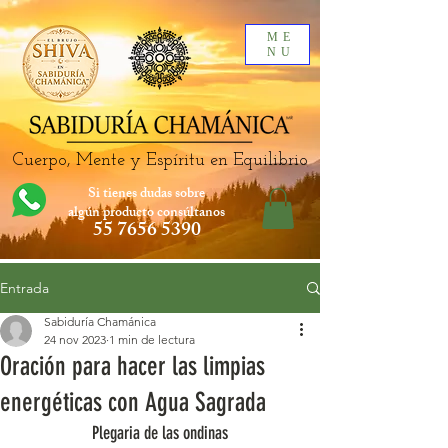
ME
NU
Cuerpo, Mente y Espíritu en Equilibrio
Si tienes dudas sobre
algún producto
consúltanos
55 7656 5390
Entrada
Sabiduría Chamánica
24 nov 2023
1 min de lectura
Oración para hacer las limpias
energéticas con Agua Sagrada
Plegaria de las ondinas