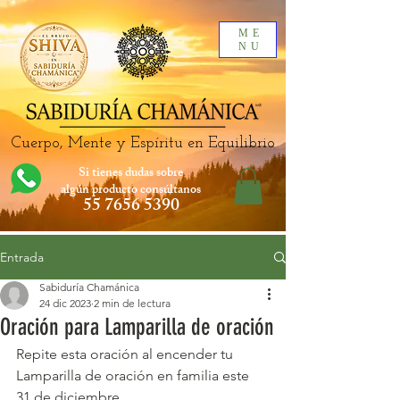
ME
NU
Cuerpo, Mente y Espíritu en Equilibrio
Si tienes dudas sobre
algún producto
consúltanos
55 7656 5390
Entrada
Sabiduría Chamánica
24 dic 2023
2 min de lectura
Oración para Lamparilla de oración
Repite esta oración al encender tu 
Lamparilla de oración en familia este 
31 de diciembre.