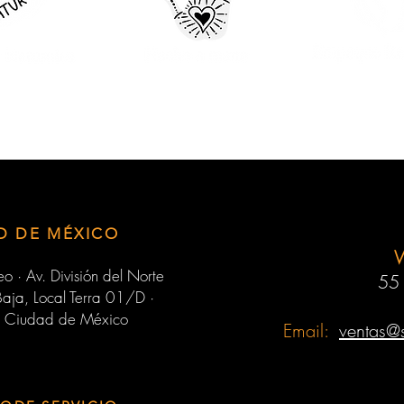
D DE MÉXICO
o · Av. División del Norte
55
aja, Local Terra 01/D ·
 Ciudad de México
Email:
ventas@