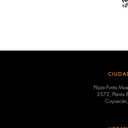
CIUDA
Plaza Punta Muse
3572, Planta B
Coyoacán,