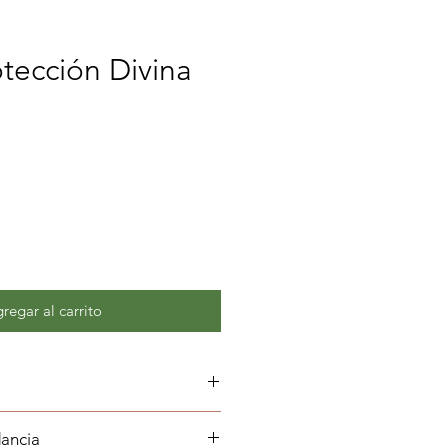
otección Divina
regar al carrito
ge mi vida espiritual
ancia