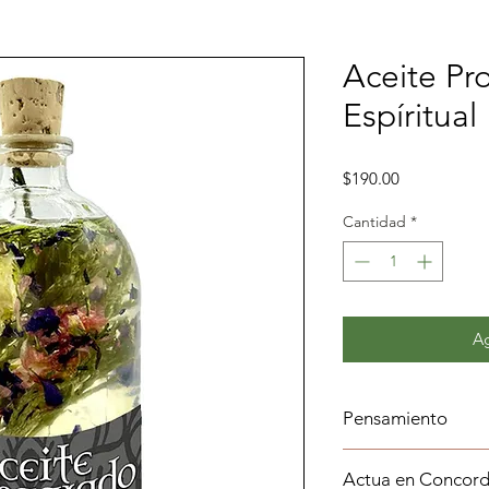
Aceite Pr
Espíritual
Precio
$190.00
Cantidad
*
Ag
Pensamiento
La luz de Dios prote
Actua en Concord