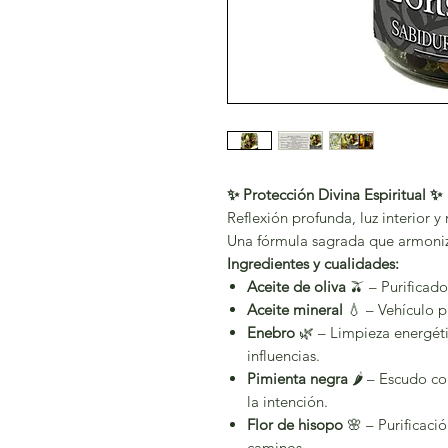
✨ Protección Divina Espiritual ✨
Reflexión profunda, luz interior y
Una fórmula sagrada que armoniza
Ingredientes y cualidades:
Aceite de oliva
🫒 – Purificado
Aceite mineral
💧 – Vehículo p
Enebro
🌿 – Limpieza energétic
influencias.
Pimienta negra
🌶️ – Escudo c
la intención.
Flor de hisopo
🌸 – Purificaci
caminos.