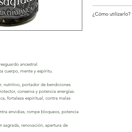
Dadica un momento a
¿Cómo utilizarlo?
meditando y dedica
con lo divino.
Unta un poco de acei
meditar o de hacer o
veladoras de oració
Llena de aceite tu 
 resguardo ancestral.
 cuerpo, mente y espíritu.
r, nutritivo, portador de bendiciones.
rotector, conserva y potencia energías.
a, fortaleza espiritual, contra malas
ontra envidias, rompe bloqueos, potencia
ón sagrada, renovación, apertura de