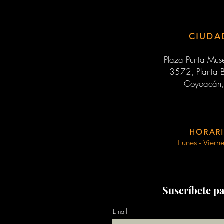
CIUDA
Plaza Punta Muse
3572, Planta B
Coyoacán,
HORARI
Lunes - Viern
Suscríbete pa
Email