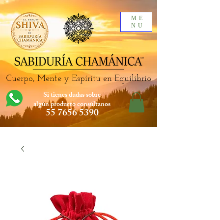
ME
NU
Cuerpo, Mente y Espíritu en Equilibrio
Si tienes dudas sobre
algún producto
consúltanos
55 7656 5390