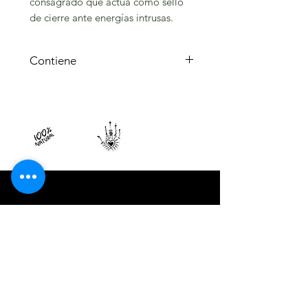
consagrado que actúa como sello
de cierre ante energías intrusas.
Contiene
Pino Picea
Obsidiana
CIUDAD DE MÉXICO
Plaza Punta Museo · Av. División del Norte
3572, Planta Baja, Local Terra 01/D ·
Coyoacán, Ciudad de México