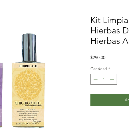
Kit Limpia
Hierbas D
Hierbas 
Precio
$290.00
Cantidad
*
Ag