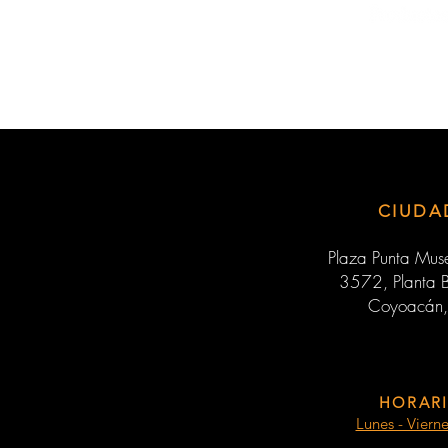
CIUDA
Plaza Punta Muse
3572, Planta B
Coyoacán,
HORARI
Lunes - Viern