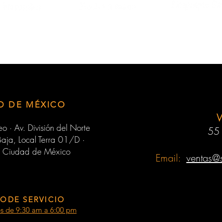
D DE MÉXICO
o · Av. División del Norte
55
aja, Local Terra 01/D ·
 Ciudad de México
Email:
ventas@
ODE SERVICIO
es de 9:30 am a 6:00 pm