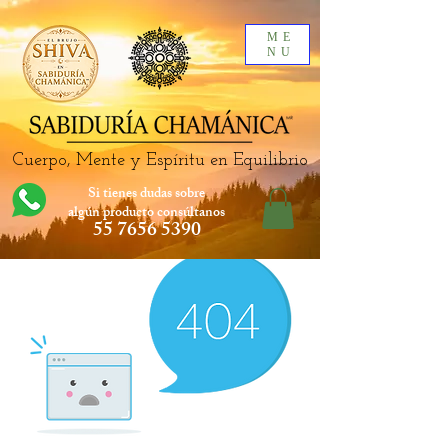
ME
NU
Cuerpo, Mente y Espíritu en Equilibrio
Si tienes dudas sobre
algún producto
consúltanos
55 7656 5390