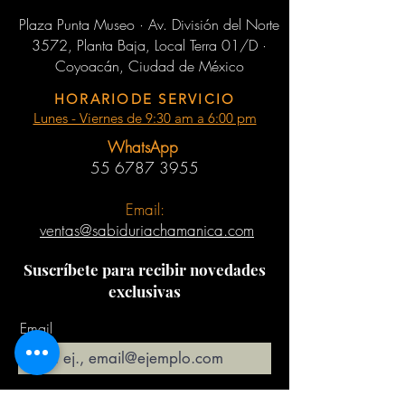
Plaza Punta Museo · Av. División del Norte
3572, Planta Baja, Local Terra 01/D ·
Coyoacán, Ciudad de México
HORARIODE SERVICIO
Lunes - Viernes de 9:30 am a 6:00 pm
WhatsApp
55 6787 3955
Email:
ventas@sabiduriachamanica.com
Suscríbete para recibir novedades
exclusivas
Email
Unirse a la lista de correo