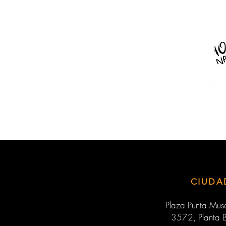
CIUDA
Plaza Punta Muse
3572, Planta B