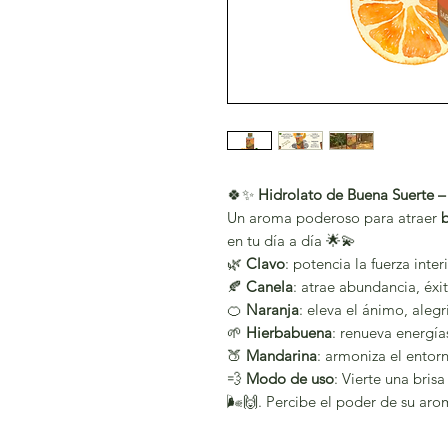
🍀✨
Hidrolato de Buena Suerte – 
Un aroma poderoso para atraer
b
en tu día a día 🌟💫
🌿
Clavo
: potencia la fuerza int
🍂
Canela
: atrae abundancia, éxi
🍊
Naranja
: eleva el ánimo, aleg
🌱
Hierbabuena
: renueva energía
🍑
Mandarina
: armoniza el entorn
💨
Modo de uso
: Vierte una bris
🌬️🙌. Percibe el poder de su aro