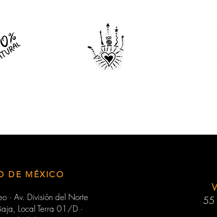
D DE MÉXICO
o · Av. División del Norte
55
aja, Local Terra 01/D ·