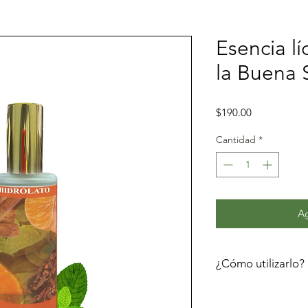
Esencia lí
la Buena 
Precio
$190.00
Cantidad
*
Ag
¿Cómo utilizarlo?
Vierte una brisa sob
cuerpo, percibe el 