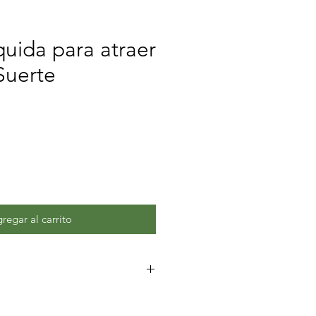
quida para atraer
Suerte
regar al carrito
re tu cabeza y alrededor de tu
poder de su aroma.