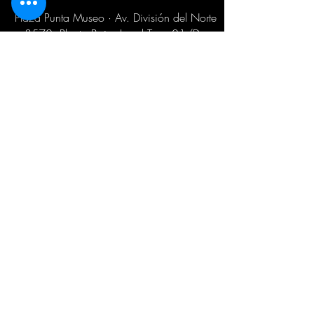
Plaza Punta Museo · Av. División del Norte
3572, Planta Baja, Local Terra 01/D ·
Coyoacán, Ciudad de México
HORARIODE SERVICIO
Lunes - Viernes de 9:30 am a 6:00 pm
WhatsApp
55 6787 3955
Email:
ventas@sabiduriachamanica.com
Suscríbete para recibir novedades
exclusivas
Email
Unirse a la lista de correo