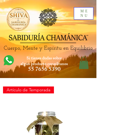
ME
NU
Cuerpo, Mente y Espíritu en Equilibrio
Si tienes dudas sobre
algún producto
consúltanos
55 7656 5390
Artículo de Temporada