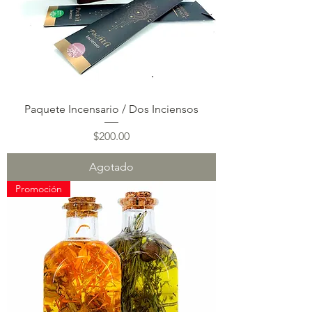
Paquete Incensario / Dos Inciensos
Precio
$200.00
Agotado
Promoción