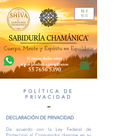
ME
NU
Cuerpo, Mente y Espíritu en Equilibrio
Si tienes dudas sobre
algún producto
consúltanos
55 7656 5390
POLÍTICA DE
PRIVACIDAD
DECLARACIÓN DE PRIVACIDAD
De acuerdo con la Ley Federal de
Protección al Consumidor dispone en su