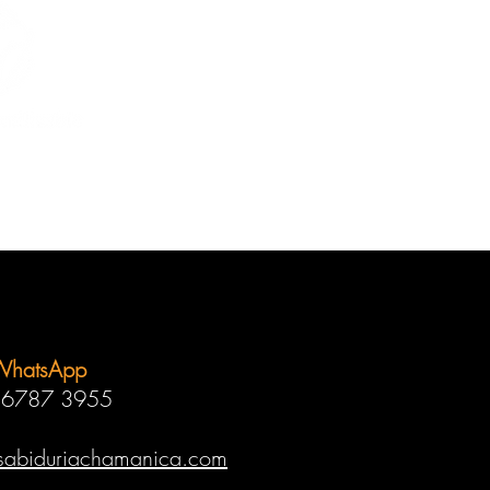
WhatsApp
 6787 3955
sabiduriachamanica.com