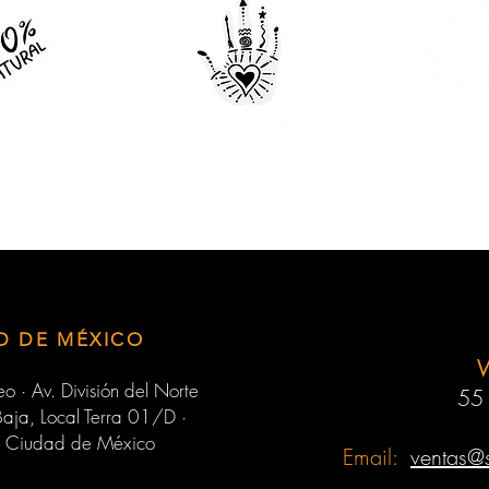
D DE MÉXICO
o · Av. División del Norte
55
aja, Local Terra 01/D ·
 Ciudad de México
Email:
ventas@