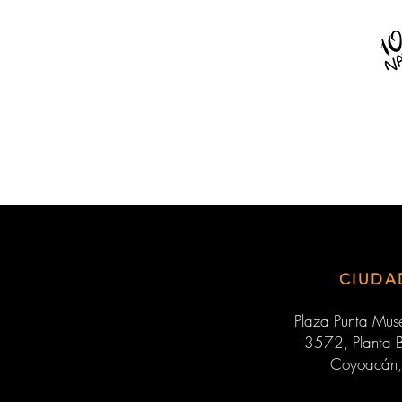
CIUDA
Plaza Punta Muse
3572, Planta B
Coyoacán,