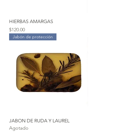
HIERBAS AMARGAS
Precio
$120.00
Jabón de protección
JABON DE RUDA Y LAUREL
Agotado