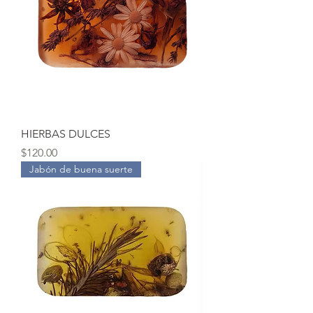
HIERBAS DULCES
Precio
$120.00
Jabón de buena suerte