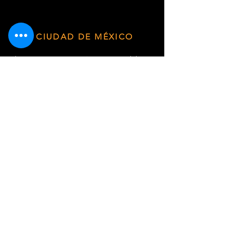
CIUDAD DE MÉXICO
Plaza Punta Museo · Av. División del Norte
3572, Planta Baja, Local Terra 01/D ·
Coyoacán, Ciudad de México
HORARIODE SERVICIO
Lunes - Viernes de 9:30 am a 6:00 pm
WhatsApp
55 6787 3955
Email:
ventas@sabiduriachamanica.com
Suscríbete para recibir novedades
exclusivas