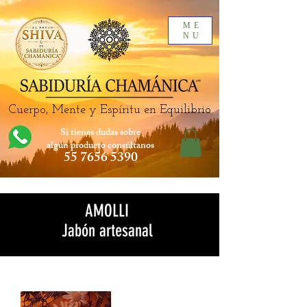
ME
NU
Cuerpo, Mente y Espíritu en Equilibrio
Si tienes dudas sobre
algún producto
consúltanos
55 7656 5390
AMOLLI
Jabón artesanal