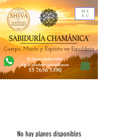
ME
NU
Cuerpo, Mente y Espíritu en Equilibrio
Si tienes dudas sobre
algún producto
consúltanos
55 7656 5390
No hay planes disponibles