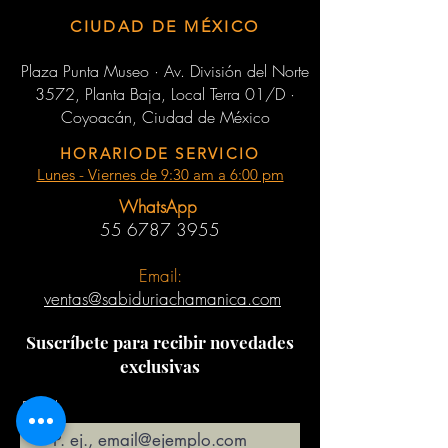
CIUDAD DE MÉXICO
Plaza Punta Museo · Av. División del Norte
3572, Planta Baja, Local Terra 01/D ·
Coyoacán, Ciudad de México
HORARIODE SERVICIO
Lunes - Viernes de 9:30 am a 6:00 pm
WhatsApp
55 6787 3955
Email:
ventas@sabiduriachamanica.com
Suscríbete para recibir novedades
exclusivas
Email