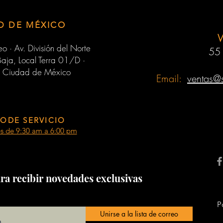
D DE MÉXICO
o · Av. División del Norte
55
aja, Local Terra 01/D ·
 Ciudad de México
Email:
ventas@
ODE SERVICIO
es de 9:30 am a 6:00 pm
ra recibir novedades exclusivas
P
Unirse a la lista de correo