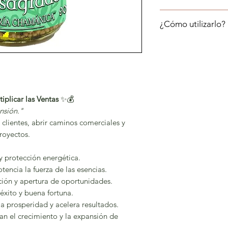
Ama lo que haces.
¿Cómo utilizarlo?
Llenar de aceite en 
negocio, asi como l
plicar las Ventas
✨💰
nsión."
 clientes, abrir caminos comerciales y
royectos.
y protección energética.
encia la fuerza de las esencias.
ción y apertura de oportunidades.
éxito y buena fortuna.
la prosperidad y acelera resultados.
an el crecimiento y la expansión de