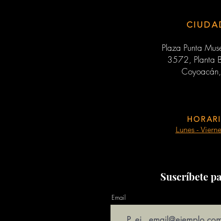
CIUDA
Plaza Punta Muse
3572, Planta B
Coyoacán,
HORARI
Lunes - Viern
Suscríbete pa
Email