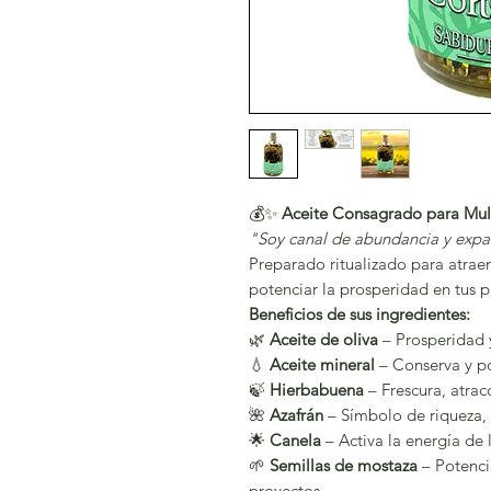
💰✨
Aceite Consagrado para Multi
"Soy canal de abundancia y expa
Preparado ritualizado para atraer
potenciar la prosperidad en tus p
Beneficios de sus ingredientes:
🌿
Aceite de oliva
– Prosperidad 
💧
Aceite mineral
– Conserva y pot
🍃
Hierbabuena
– Frescura, atrac
🌺
Azafrán
– Símbolo de riqueza, 
🌟
Canela
– Activa la energía de 
🌱
Semillas de mostaza
– Potenci
proyectos.