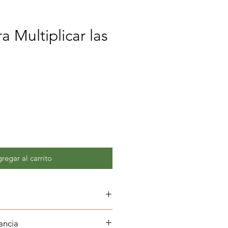
a Multiplicar las
regar al carrito
multiplica el resultado de mis
ancia