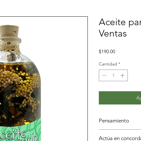
Aceite par
Ventas
Precio
$190.00
Cantidad
*
Ag
Pensamiento
El proveedor divino 
Actúa en concord
esfuerzos.