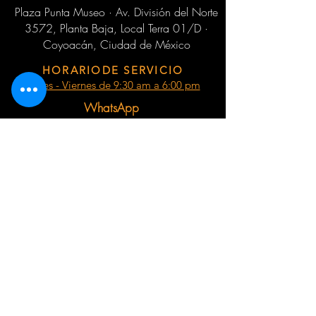
Plaza Punta Museo · Av. División del Norte
3572, Planta Baja, Local Terra 01/D ·
Coyoacán, Ciudad de México
HORARIODE SERVICIO
Lunes - Viernes de 9:30 am a 6:00 pm
WhatsApp
55 6787 3955
Email:
ventas@sabiduriachamanica.com
Suscríbete para recibir novedades
exclusivas
Email
Unirse a la lista de correo