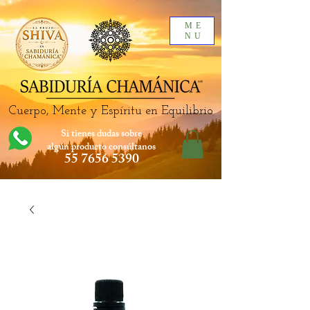
ME
NU
Cuerpo, Mente y Espíritu en Equilibrio
Si tienes dudas sobre
algún producto
consúltanos
55 7656 5390