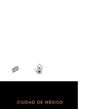
cicatrizante. . Por ello, es muy eficaz
Propiedades activantes. Por esta
para tratar diferentes problemas
función antiséptica y desinfectante,
como el acné, los piojos y las
también es utilizado en champús
picaduras de insectos, entre otros.
para cabellos grasos o con caspa,
Uno de los usos más comunes de
Fortalece y regenera cada hebra de
este producto es para tratar el acné.
cabello propiciando su crecimiento
Se puede usar directamente sobre
y evitando los quiebres o perdida
los granitos y espinillas para
(alopecia).
hacerlos desaparecer rápido y sin
que dejen marcas. Solo es necesario
que tenga una concentración del
5% para asegurar su efectividad,
pero no conviene aplicarlo sobre
todo el rostro o podría resecar tu
piel
CIUDAD DE MÉXICO