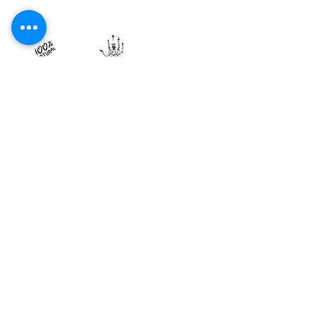
CIUDAD DE MÉXICO
Plaza Punta Museo · Av. División del Norte
3572, Planta Baja, Local Terra 01/D ·
Coyoacán, Ciudad de México
HORARIODE SERVICIO
Lunes - Viernes de 9:30 am a 6:00 pm
WhatsApp
55 6787 3955