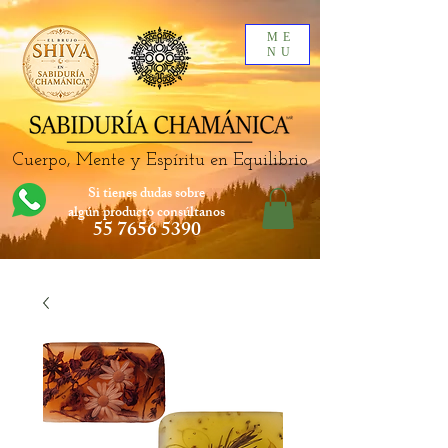
ME
NU
Cuerpo, Mente y Espíritu en Equilibrio
Si tienes dudas sobre
algún producto
consúltanos
55 7656 5390