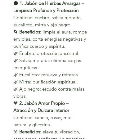
🌑
1. Jabón de Hierbas Amargas –
Limpieza Profunda y Protección
Contiene: enebro, salvia morada,
eucalipto, mirra y ajo negro.
🌀
Beneficios:
limpia el aura, rompe
envidias, corta energías negativas y
purifica cuerpo y espíritu.
🌿 Enebro: protección ancestral.
🌿 Salvia morada: elimina cargas
energéticas.
🌿 Eucalipto: renueva y refresca.
🌿 Mirra: purificación espiritual.
🌿 Ajo negro: escudo contra malas
vibras.
💗
2. Jabón Amor Propio –
Atracción y Dulzura Interior
Contiene: canela, rosas, miel
natural y glicerina.
🌸
Beneficios:
eleva tu vibración,
atrae amor, confianza y autoestima.