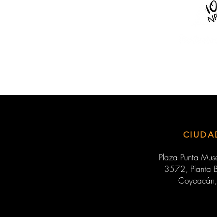
CIUDA
Plaza Punta Muse
3572, Planta B
Coyoacán,