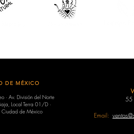
D DE MÉXICO
o · Av. División del Norte
55
aja, Local Terra 01/D ·
 Ciudad de México
Email:
ventas@