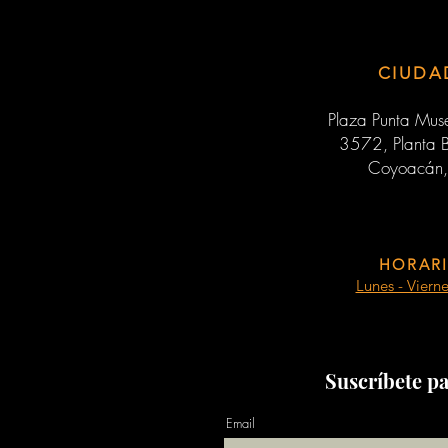
CIUDA
Plaza Punta Muse
3572, Planta B
Coyoacán,
HORARI
Lunes - Viern
Suscríbete pa
Email