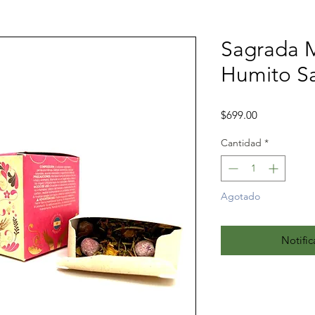
Sagrada M
Humito S
Precio
$699.00
Cantidad
*
Agotado
Notific