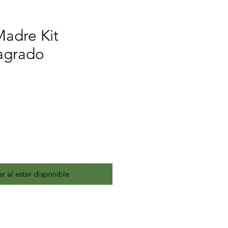
adre Kit
agrado
ar al estar disponible