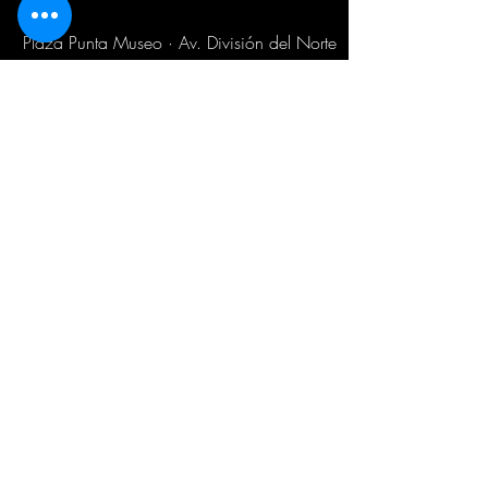
Plaza Punta Museo · Av. División del Norte
3572, Planta Baja, Local Terra 01/D ·
Coyoacán, Ciudad de México
HORARIODE SERVICIO
Lunes - Viernes de 9:30 am a 6:00 pm
WhatsApp
55 6787 3955
Email:
ventas@sabiduriachamanica.com
Suscríbete para recibir novedades
exclusivas
Email