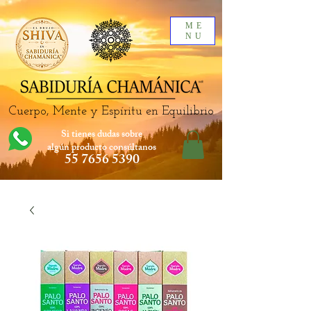
ME
NU
Cuerpo, Mente y Espíritu en Equilibrio
Si tienes dudas sobre
algún producto
consúltanos
55 7656 5390