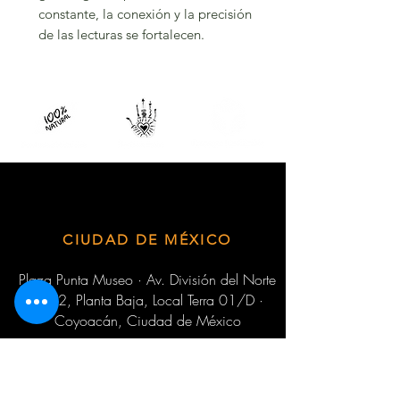
constante, la conexión y la precisión
de las lecturas se fortalecen.
CIUDAD DE MÉXICO
Plaza Punta Museo · Av. División del Norte
3572, Planta Baja, Local Terra 01/D ·
Coyoacán, Ciudad de México
HORARIODE SERVICIO
Lunes - Viernes de 9:30 am a 6:00 pm