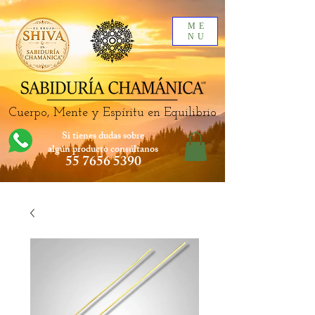
ME
NU
Cuerpo, Mente y Espíritu en Equilibrio
Si tienes dudas sobre
algún producto
consúltanos
55 7656 5390