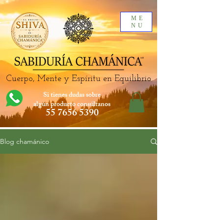
ME
NU
Cuerpo, Mente y Espíritu en Equilibrio
Si tienes dudas sobre
algún producto
consúltanos
55 7656 5390
Blog chamánico